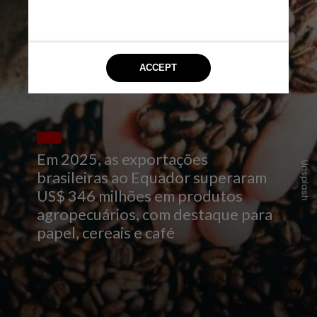
Em 2025, as exportações
Unsplash
brasileiras ao Equador superaram
US$ 346 milhões em produtos
agropecuários, com destaque para
papel, cereais e café