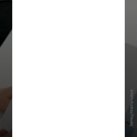
Com essa nova abertura, o
Artem Podrez/Pexels
agronegócio brasileiro soma 537
acessos a mercados internacionais
desde o início de 2023, resultado
do trabalho conjunto entre as
áreas de agricultura e relações