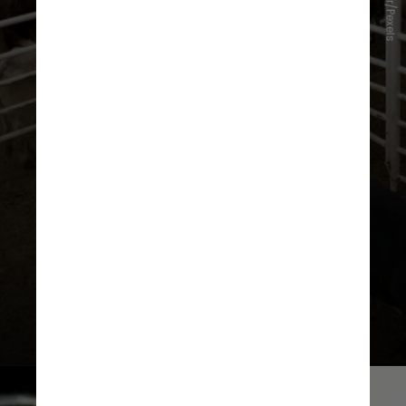
Feather/Pexels
oportunidades para a indústria
nacional de insumos destinados à
nutrição animal, agregando valor às
cadeias produtivas de aves e
bovinos