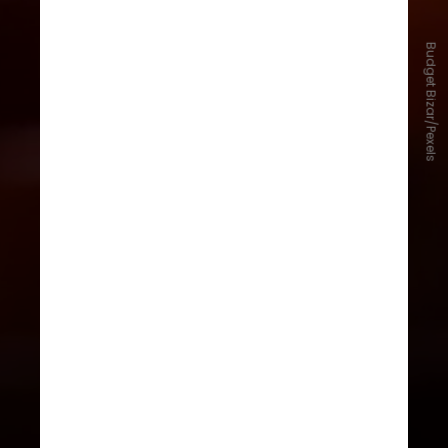
Além disso, esses subprodutos
Budget Bizar/Pexels
passam a gerar receita adicional às
indústrias frigoríficas. Esse
aproveitamento integral da
matéria-prima reduz custos com
descarte, amplia o retorno
financeiro da cadeia e reforça a
competitividade das indústrias