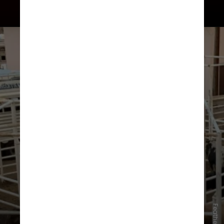
O ministério ainda informou que a
habilitação deve fortalecer o
comércio bilateral e amplia as