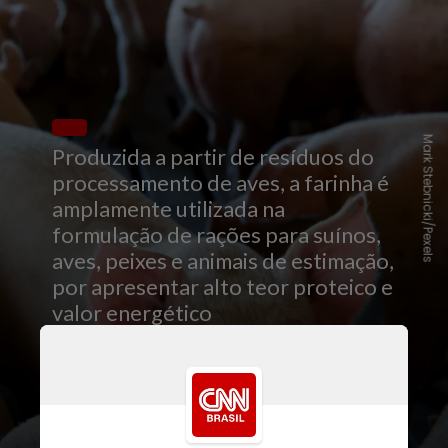
Mark Stebnicki/Pexels
Produzida a partir de resíduos do
processamento de aves, a farinha é
amplamente utilizada na
formulação de rações para suínos,
aves, peixes e animais de estimação,
por apresentar alto teor proteico e
valor energético