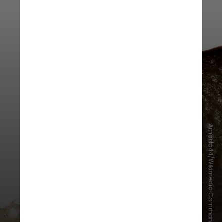
Amada44/Wikimedia Commons
Apesar do preço elevado, o limão
caviar deve continuar sendo um
produto de nicho. Isso ocorre tanto
pelo perfil de consumo quanto pela