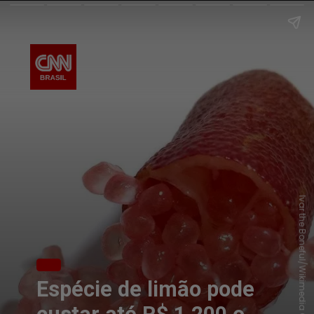
Ivar the Boneful/Wikimedia Commons
Espécie de limão pode