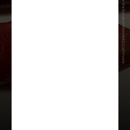
Ivar the Boneful/Wikimedia Commons
O fruto pertence à espécie
Microcitrus australasica, da mesma
família dos citros tradicionais,
como laranja e limão. Seu principal
diferencial está na polpa: pequenas
esferas que lembram ovos de peixe
e que estouram na boca, liberando
sabor ácido e aromático