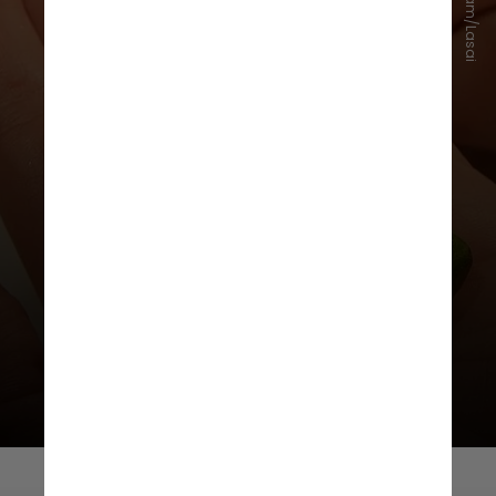
Instagram/Lasai
Além da aparência incomum, o
limão caviar — também conhecido
como finger lime — apresenta
formato alongado, semelhante a
um dedo, e pode ter diferentes
cores, tanto na casca quanto na
polpa, variando entre verde,
amarelo e até tons mais escuros