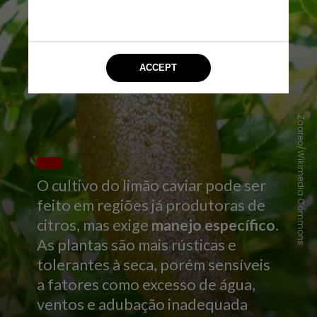
Zaareo/Wikimedia Commons
O cultivo do limão caviar pode ser
feito em regiões já produtoras de
citros, mas exige
manejo específico
.
As plantas são mais rústicas e
tolerantes à seca, porém sensíveis
a fatores como excesso de água,
ventos e adubação inadequada