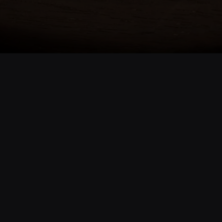
Opening
https://www.cnnbrasil.com.br/agro/especie-de-limao-pode-custar-ate-r-1-200-o-quilo-entenda/