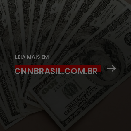
LEIA MAIS EM
CNNBRASIL.COM.BR