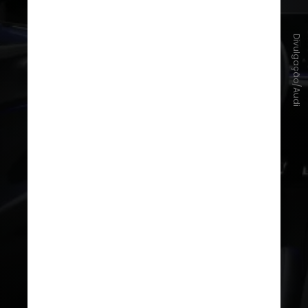
Divulgação/Audi
A mudança faz parte da nova
estratégia de branding da Audi