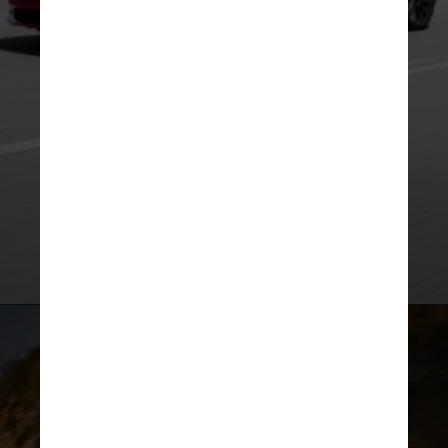
O objetivo é que, num futuro
próximo, o novo
Audi A4 e-tron
se
torne um sedã elétrico feito sob
medida para encarar o
Tesla Model
3