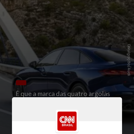
Divulgação/Audi
É que a marca das quatro argolas
revelou a nova geração do
A5
2025
, que ganha mudanças visuais
e, agora, é oferecido com conjunto
híbrido leve