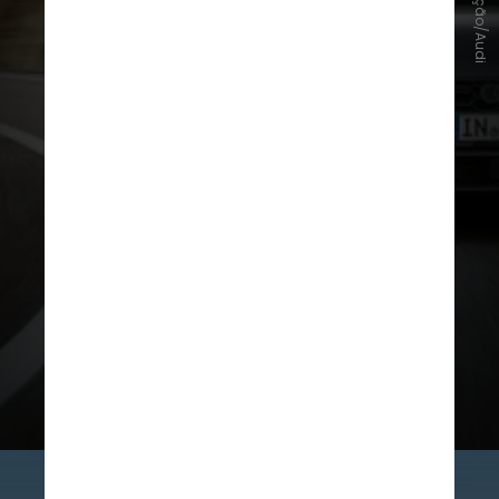
Divulgação/Audi
Na antiga nomenclatura,
Audi A4 e
Audi S4
representavam a família de
sedãs médios
, enquanto a linha A5
e S5 tinha os modelos de
aparência
mais esportiva