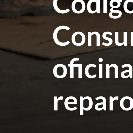
Códig
Consu
oficina
repar