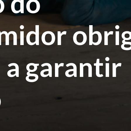
o do
midor obri
 a garantir
o