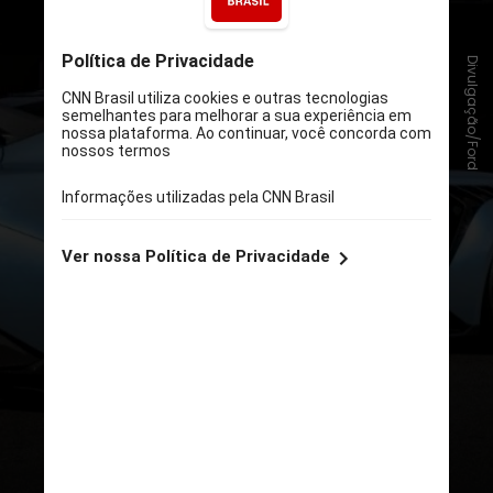
Divulgação/Ford
Freios de carbono-cerâmica,
suspensão traseira com
amortecedores semiativos
, e
escapamento de titânio
são
alguns avanços do carro