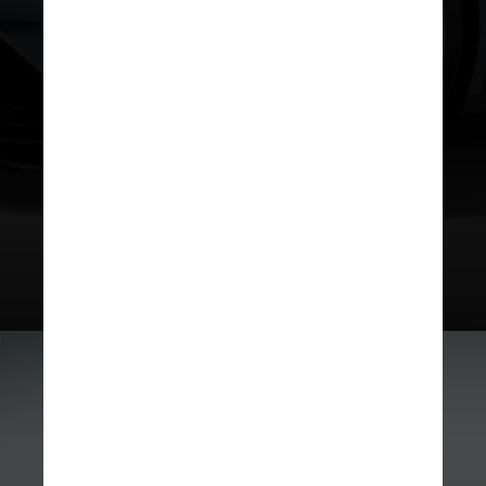
A tecnologia serve para encontrar
o
equilíbrio certo
entre fluxo de ar
para velocidade e força
descendente para aderência,
dependendo das
condições de
desempenho