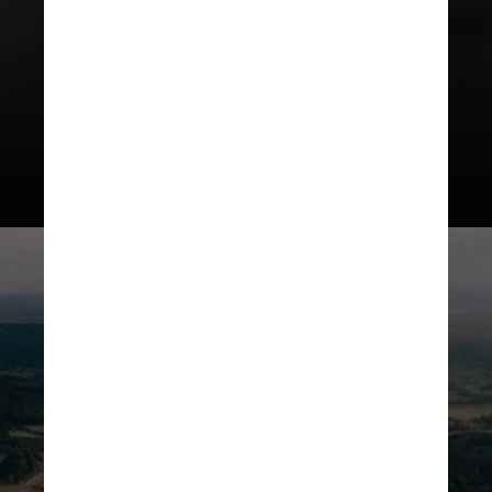
Com o sistema de gerenciamento
do óleo, ele permite que o motor
tenha uma rotação máxima
ligeiramente maior, de 7.650 rpm,
100 rpm a mais que o V8 de 5,2
litros anterior