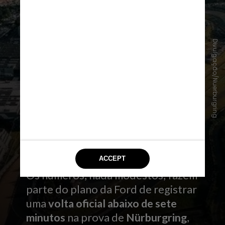
Divulgação/Nuerburgring
Os números, nada modestos, fazem
parte do plano da Ford de registrar
uma
volta oficial abaixo de sete
minutos
na prova de
Nürburgring
,