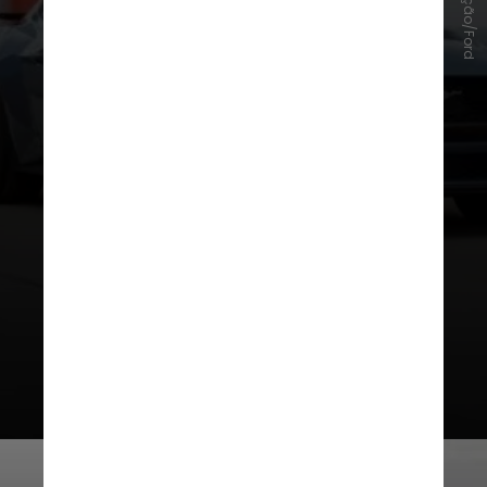
Divulgação/Ford
A Ford ainda explicou que o modelo
possui um
Sistema de Redução de
Arrasto
, que pode alterar o ângulo
da asa traseira e ativar flaps sob a
frente do carro