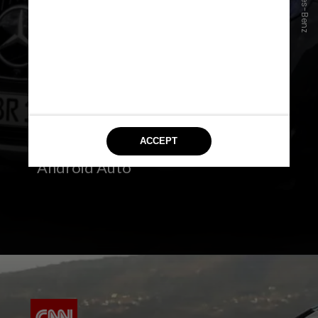
Mercedes-Benz
–
MBUX
(Mercedes-Benz User Experience)
– Assistente virtual inteligente com
IA;
– Reconhecimento de voz
avançado;
– Integração com Apple CarPlay e
Android Auto