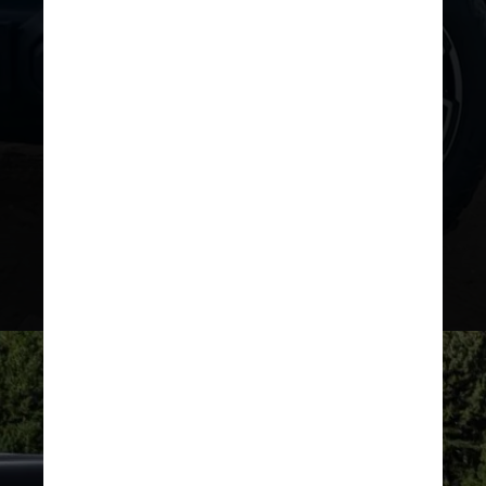
– Jeep Adventure Intelligence com
suporte para comandos remotos;
– Conexão com Alexa para funções
de controle do veículo;
– Atualizações remotas via OTA
(Over-the-Air)