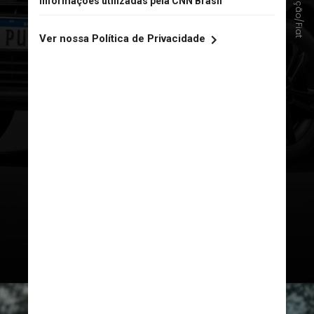
Divulgação/Fiat
Fiat
–
Fiat Connect Me / Alexa
Integration
– Sistema Fiat Connect Me com
conectividade remota;
– Suporte para comandos de voz
via Alexa;
– Compatível com Apple CarPlay e
Android Auto