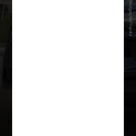
Divulgação/Toyota
Toyota Serviços Conectados
– Sistema Toyota Connect com
conectividade remota;
– Integração com Apple CarPlay e
Android Auto;
– Alguns modelos com suporte a
comandos de voz