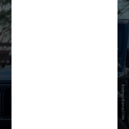
Rodrigo Barros/CNN
Jeep
–
Adventure Intelligence /
Alexa Integration