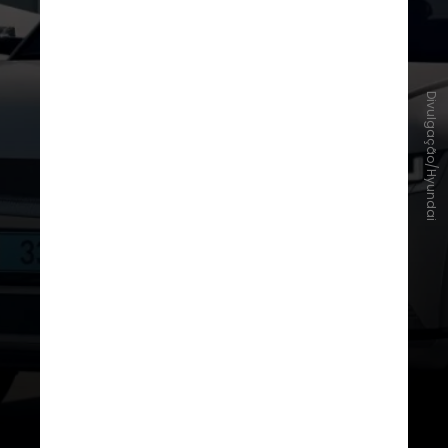
Divulgação/Hyundai
Hyundai
–
Bluelink
– Comandos de voz e integração
com smartphones via app;
– Comandos de voz e integração
com smartphones
– Atualizações remotas de
software