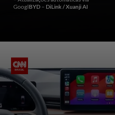
Googl
BYD
–
DiLink / Xuanji AI