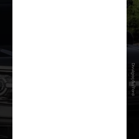
Divulgação/Ford
Ford
–
SYNC / Alexa Integration
– Sistema SYNC 3 e SYNC 4 com
reconhecimento de voz;