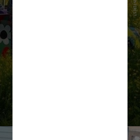
FOTO/PINTEREST
De lá para cá, foram décadas de
história de um automóvel que está
na memória afetiva de gerações