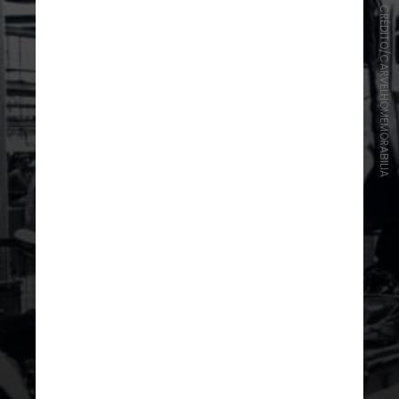
CRÉDITO/CARVELHOMEMORABILIA
O Dia Nacional do Fusca remete ao
20 de janeiro de 1959, data em que
o ‘
Besouro
‘ passou a ser fabricado
no Brasil pela Volkswagen