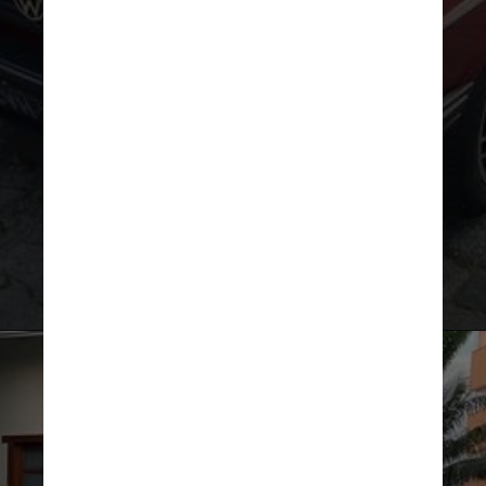
A produção nacional seguiu até
1986, quando foi substituído pelo
Gol, um modelo bem mais moderno