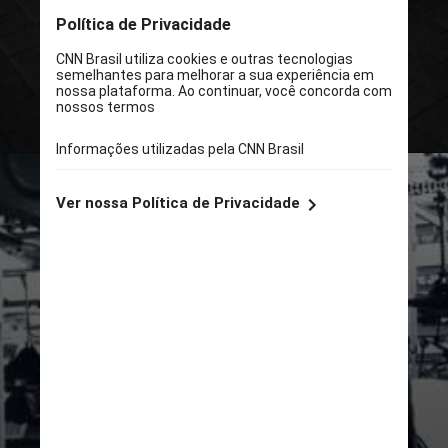
De tão representativa, tem até uma
sigla entre os fãs:
DNF
. Mas por
que é celebrada uma data nacional
para o modelo, criado na Alemanha
e cultuado mundo afora?