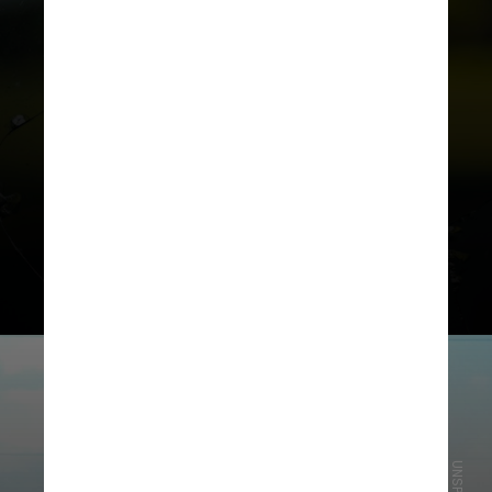
Fora da área crítica de visão, a
trinca não pode ter mais de 10 cm
de comprimento (para carros) e 20
cm (para ônibus e caminhão)