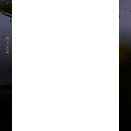
UNSPLASH
Caso o para-brisa esteja danificado,
o motorista pode ser multado
e impedido de circular