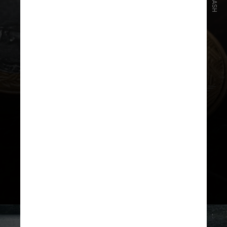
A infração para esse tipo de
situação é considerada grave, no
valor de R$ 195,23
, e pode resultar
em multas, além da
obrigatoriedade de reparo
imediato do vidro