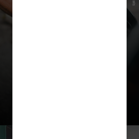
Pexels
A
gasolina aditivada
tem os mesmos
componentes da comum, mas inclui
aditivos que limpam o sistema,
protegem o motor e melhoram a
queima do combustível, tornando-a
mais eficiente e menos poluente