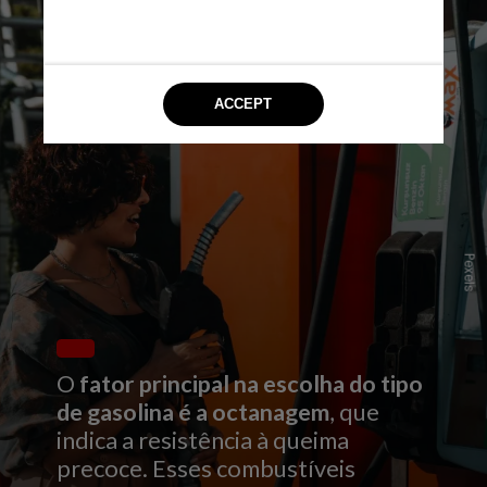
Pexels
O
fator principal na escolha do tipo
de gasolina é a octanagem
, que
indica a resistência à queima
precoce. Esses combustíveis