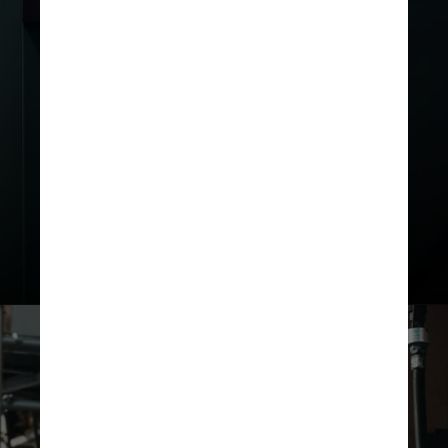
octanagem superior, evita a “batida
de pino” e garante melhor
desempenho, eficiência e proteção
ao motor