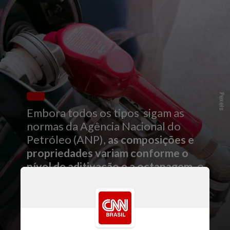
Pexels
Embora todos os tipos sigam as
normas da Agência Nacional do
Petróleo (ANP),
as composições e
propriedades variam conforme o
nível de aditivação e a octanagem,
o
que impacta diretamente no
consumo, desempenho e na vida útil
do motor