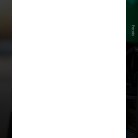
Pexels
A
gasolina comum
é a mais simples e
barata, contém até 30% de etanol
anidro e pode ser usada na maioria
dos veículos. Porém, por não ter
aditivos, pode causar acúmulo de
resíduos e aumentar o consumo ao
longo do tempo