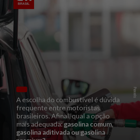
Pexels
A escolha do combustível é dúvida
frequente entre motoristas
brasileiros. Afinal, qual a opção
mais adequada:
gasolina comum,
gasolina aditivada ou gasolina