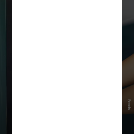
Pexels
A
gasolina premium, por sua vez,
é
voltada para motores potentes,
com alta compressão ou turbo. Tem