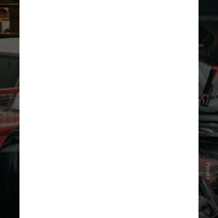
Para piorar, o
óleo do motor a
combustão fica mais espesso
,
Pexels
exigindo muito mais força no
momento da partida