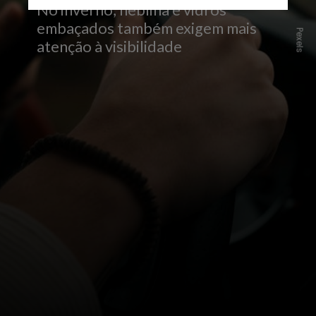
No inverno, neblina e vidros
embaçados também exigem mais
Pexels
atenção à visibilidade