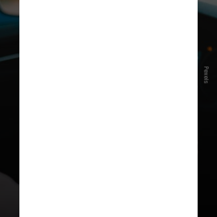
Se o carro flex ainda usa tanquinho
de partida a frio,
é importante
Pexels
trocar a gasolina velha do
reservatório
, pois ela pode
engrossar e entupir o sistema. O
ideal é usar gasolina aditivada ou
de alta octanagem para evitar
problemas nas partidas no frio