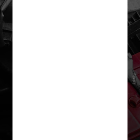
Se a sua bateria já está com mais de
dois ou três anos de uso,
vale a
Pexels
pena passar em um autocenter para
testar a saúde da peça