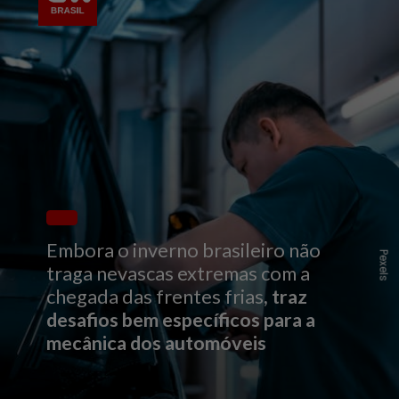
Embora o inverno brasileiro não
Pexels
traga nevascas extremas com a
chegada das frentes frias
, traz
desafios bem específicos para a
mecânica dos automóveis