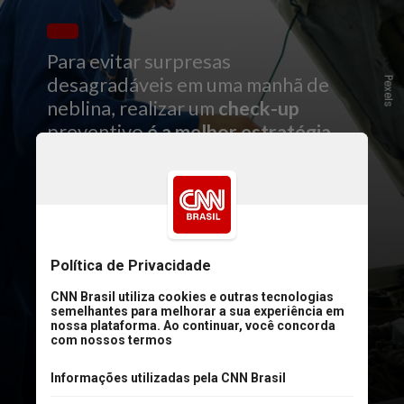
Para evitar surpresas
desagradáveis em uma manhã de
Pexels
neblina, realizar um
check-up
preventivo
é a melhor estratégia
para garantir a segurança e o bom
funcionamento do seu veículo