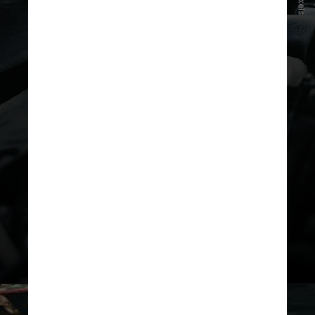
Pexels
o carro ter mais dificuldade para
ligar, porque o
frio reduz a
eficiência da bateria de 12V