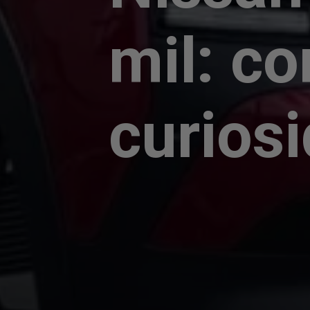
mil: co
curios