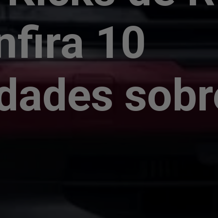
nfira 10
idades sob