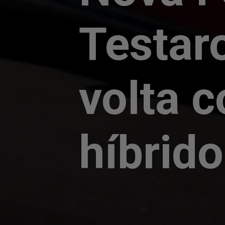
Testar
volta 
híbrido