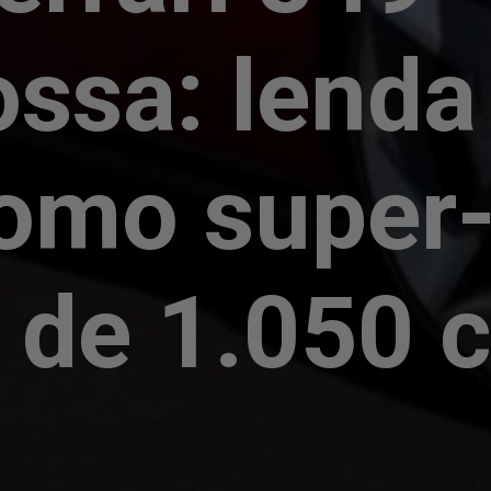
ossa: lenda
como super
 de 1.050 