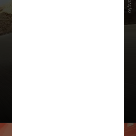
DIVULGAÇÃO
A
duas rodas de DNA esportivo
tem uma especificação que inclui
garfos grandes de 41 mm com
pistão invertido da Showa