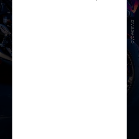
DIVULGAÇÃO
Mais de 80% do torque estão
disponíveis a partir de 3.125 rpm. A
transmissão tem seis marchas com
embreagem Torque Assist