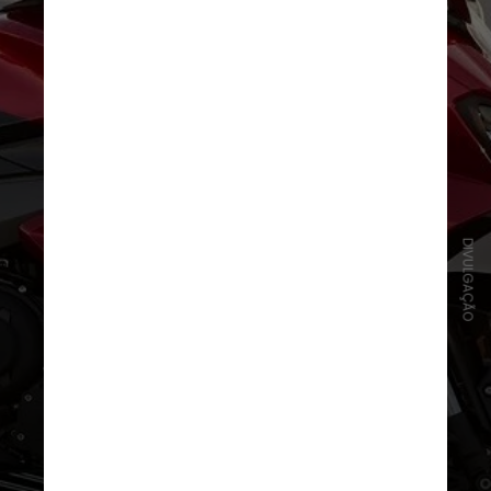
DIVULGAÇÃO
Personalizável, a Triumph tem
mais
de 30 acessórios disponíveis
, como