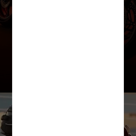
Outra novidade inclui os pneus
Power 6, que são instalados de
série para proporcionar uma
pilotagem mais segura em estrada e
em condições úmidas e secas