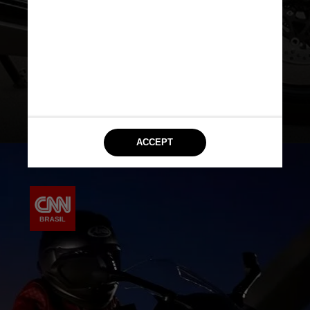
peças usinadas. Todos foram
projetados junto à motocicleta