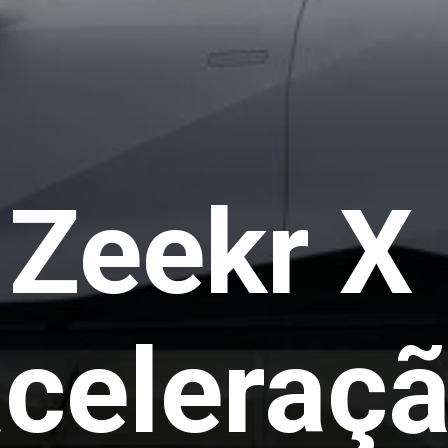
 Zeekr X
celeraç