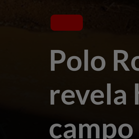
Polo R
revela 
campo