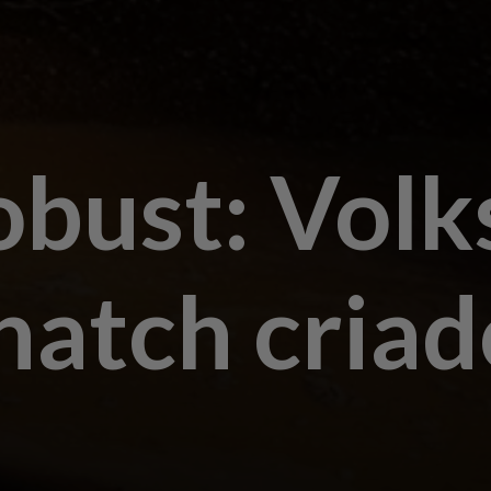
obust: Vol
hatch criad