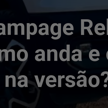
ampage Re
omo anda e 
na versão