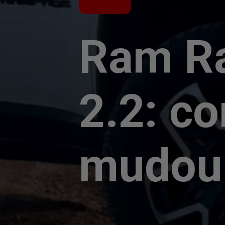
Ram R
2.2: c
mudou 