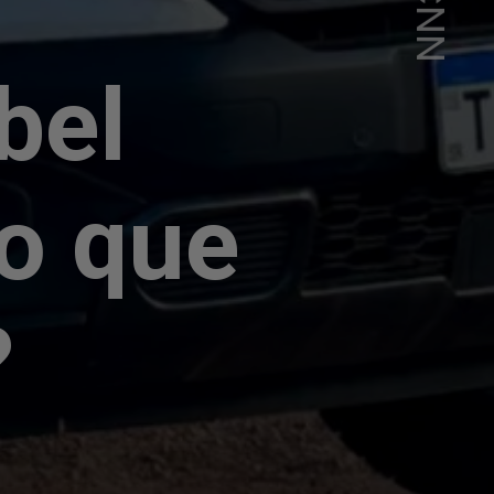
bel
o que
?