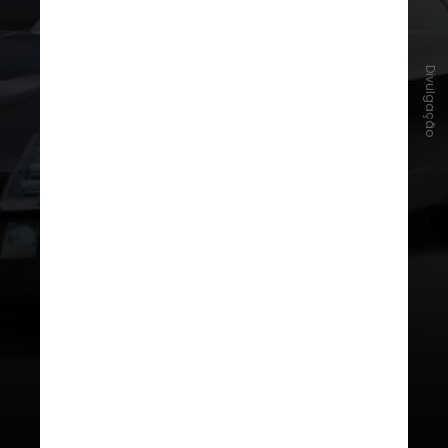
Divulgação
Cadillac Sixteen (2003)
Há mais de 20 anos, a marca lançou
o sedã de luxo com nada menos que
um motor 13,6 litros e
1.000 cv de
potência
. Além da mecânica,
o
modelo também se destacava pelo
design tanto exterior quanto
interior