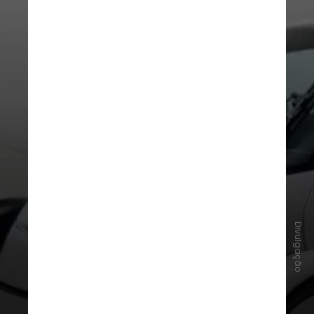
Divulgação
Volkswagen Nils (2011)
Um compacto voltado para ajudar