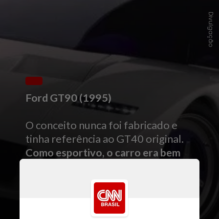
Divulgação
Ford GT90 (1995)
O conceito nunca foi fabricado e
tinha referência ao GT40 original.
Como esportivo, o carro era bem
disjuntivo e tinha um motor 5,9
litros V12 que gerava 730 cv de
potência.
Há quem diga que o
esportivo passava dos 400 km/h