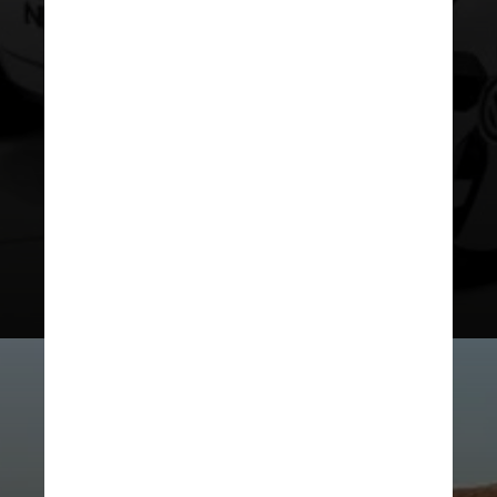
na
mobilidade urbana
. Exibido no
Salão de Frankfurt,
o Nils tinha
apenas 460 kg e uma autonomia
estimada em 25 km