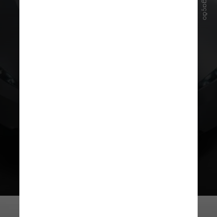
Divulgação
BMW Gina (2008)
O protótipo da marca alemã tinha
uma característica bem inusitada.
Não era feito de metal, aço ou
material rígido, mas sim com tecido.
Segundo a BMW, o novo material
oferecia aos designers um nível
muito maior de liberdade de
design e funcionalidade