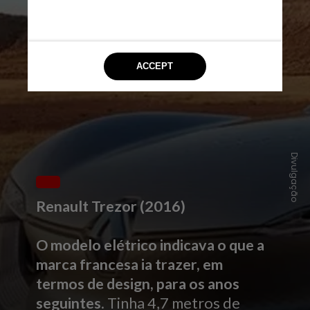
Divulgação
Renault Trezor (2016)
O modelo elétrico indicava o que a
marca francesa ia trazer, em
termos de design, para os anos
seguintes
. Tinha 4,7 metros de