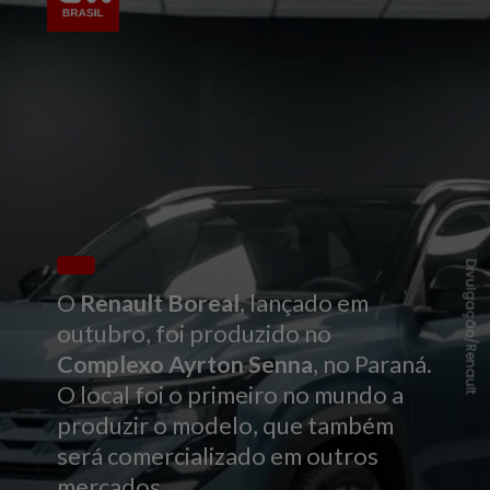
Divulgação/Renault
O
Renault Boreal
, lançado em
outubro, foi produzido no
Complexo Ayrton Senna
, no Paraná.
O local foi o primeiro no mundo a
produzir o modelo, que também
será comercializado em outros
mercados