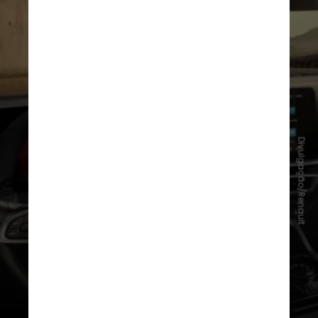
Divulgação/Renault
O SUV médio da Renault ainda
conta com vários
sistemas de
auxílio a condução
, como alerta de
permanência em faixa, alerta de
ponto cego,
frenagem automática
de emergência
e mais