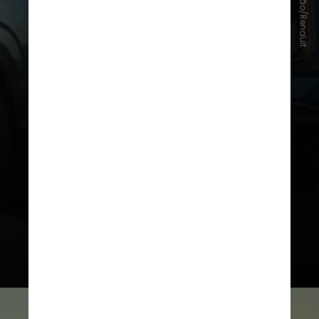
Divulgação/Renault
Por dentro, em termos de tamanho,
o porta-malas é generoso
, com um
volume de carga de
522 litros
(VDA), ou
1.279 litros
(VDA), com
os bancos rebatido
s