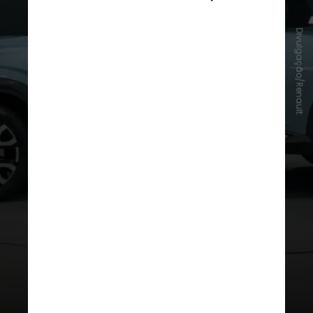
Divulgação/Renault
Como é o Boreal?
O Renault Boreal é um
SUV médio
com 4,56 m de comprimento (por
1,84 m de largura). A silhueta tem
volumes equilibrados
, com um
entre eixos mais longo (2,70 m),
altura de 1,65 m e teto
ligeiramente inclinado