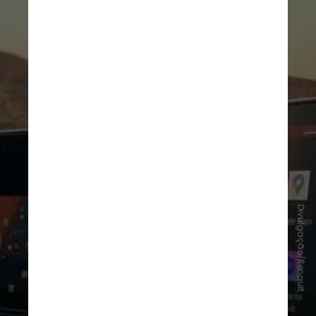
Divulgação/Renault
O modelo ainda oferece
sistema de
som
premium da
Harman Kardon
,
com 10 alto-faltantes e
regulagem
acústica