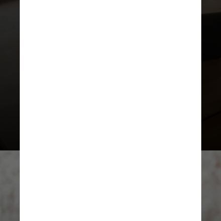
celular, e-mail, CPF e dados
bancários. Você não daria acesso
aos seus documentos para
qualquer pessoa no mundo físico,
certo? Então tenha o mesmo
cuidado no ambiente virtual