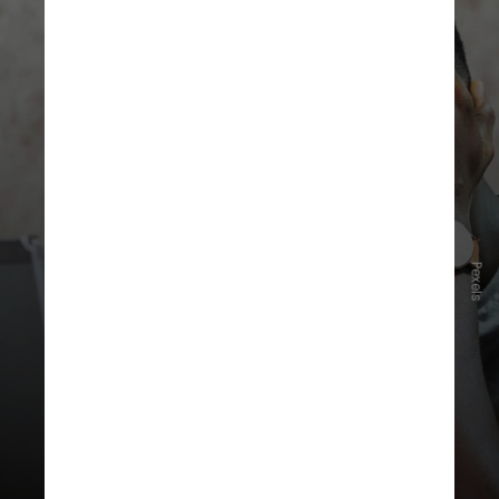
Pexels
Invasão de contas
Use senhas fortes, com letras,
números e caracteres especiais,
sem repeti-las em diferentes sites.
Também é importante mudá-las
periodicamente e ficar atento aos