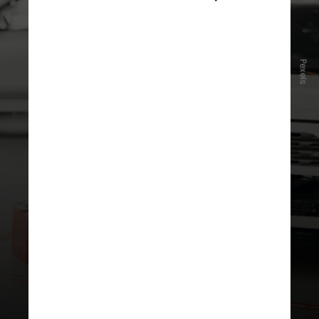
Pexels
Segundo a gerente de produto da
OLX, Camila Braga,
os fraudadores
estão sempre buscando formas de
conseguir dinheiro de maneira fácil
e rápida