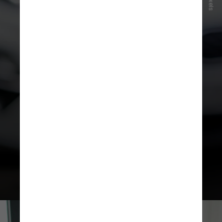
Pexels
Confira a seguir
algumas
orientações para se prevenir dos
criminosos