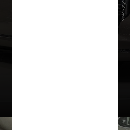
Reprodução/Wikipedia
bateria de 66 kWh. O alcance
combinado passa dos 1.500
quilômetros, e o modelo suporta
carregamento rápido. Na
aceleração ele atinge os 100 km/h
em 4,9 segundos