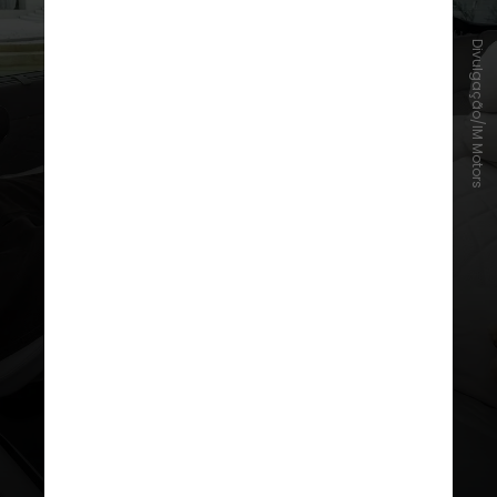
Divulgação/IM Motors
A previsão é que o modelo de seis
lugares seja lançado no mercado
chinês no
primeiro trimestre de
2026
. Os preços partem do
equivalente a
R$ 245 mil a R$ 265
mil
. Nas
dimensões
, o modelo é
comparável com um
Cadillac
Escalade