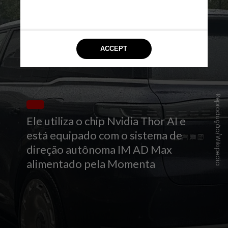
Reprodução/Wikipedia
Ele utiliza o chip Nvidia Thor AI e
está equipado com o sistema de
direção autônoma IM AD Max
alimentado pela Momenta