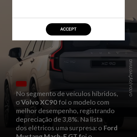
DIVULGAÇÃO/VOLVO
No segmento de veículos híbridos,
o
Volvo XC90
foi o modelo com
melhor desempenho, registrando
depreciação de 3,8%. Na lista
dos elétricos uma surpresa: o
Ford
Mustang Mach-E GT f
oi o