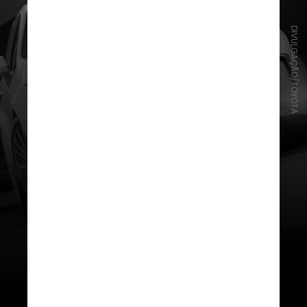
DIVULGAÇÃO/TOYOTA
Entre os veículos com motores
a combustão, o Toyota Corolla foi
o destaque geral, com depreciação
de apenas
4,7%
. O índice
consolidou o modelo como
referência no segmento de sedãs
médios