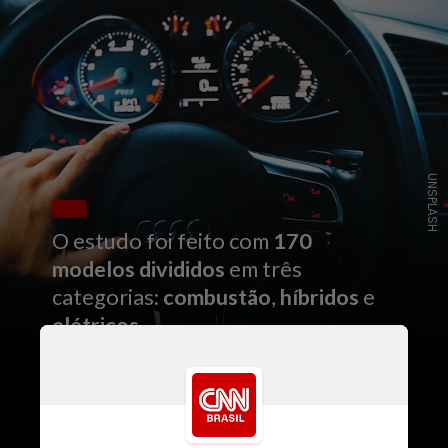
UNSPLASH
O estudo foi feito com
170
modelos divididos
em três
categorias:
combustão
,
híbridos
e
elétricos
.
O objetivo é informar
consumidores e fabricantes sobre a
importância
da
retenção de valor como fator