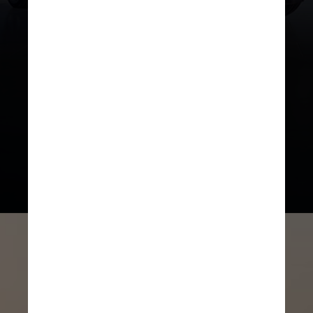
Entre os SUVs, o Honda HR-V
destacou-se como o mais
valorizado entre os compactos
(-7,7%), enquanto o Porsche Macan
foi líder no segmento médio, com
desvalorização de 5,9%