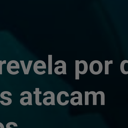
revela por 
es atacam
os