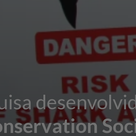
isa desenvolvi
nservation Soci