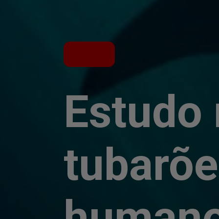
Estudo 
tubarõ
human