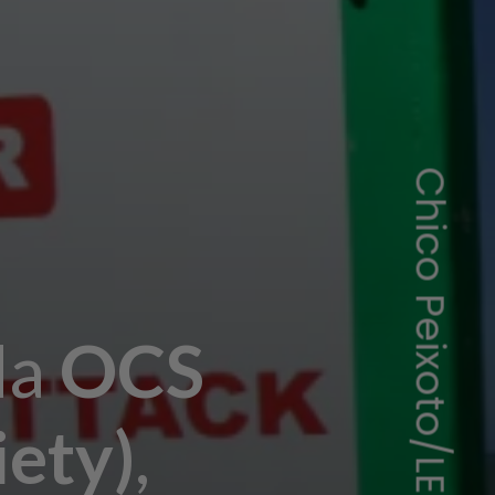
Chico Peixoto/LEIAJÁIMAGENS/AE
da
OCS
ety)
,