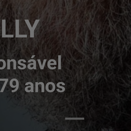
LLY
onsável 
79 anos