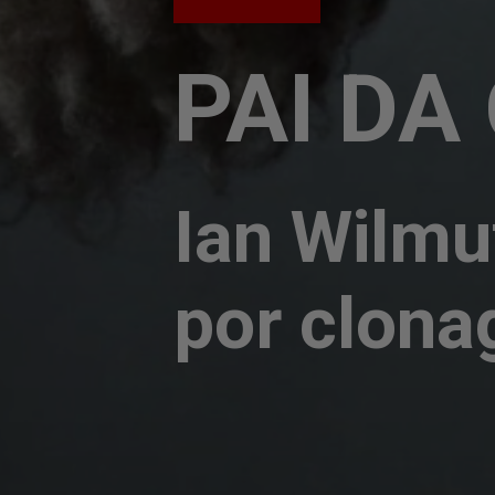
PAI DA
Ian Wilmut
por clona