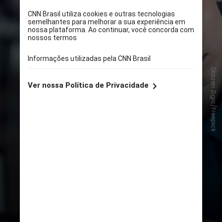
Drazen Zigic/Freepick
25% já sofreram na própria pele
atitudes discriminatórias