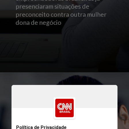
presenciaram situações de
preconceito contra outra mulher
dona de negócio