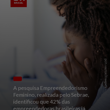
pch.vector/Freepick
A pesquisa Empreendedorismo
Feminino, realizada pelo Sebrae,
identificou que 42% das
empreendedoras brasileiras já