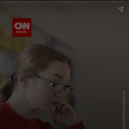
Andrea Piacquadio/Pexels