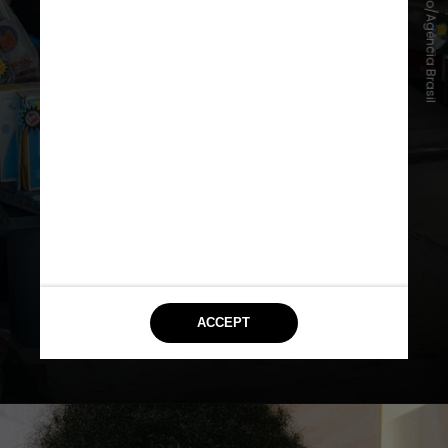
Fernando Frazão/Agência Brasil
Para ela, todas as dificuldades do
preconceito foram se
transformando em oportunidades.
“Eu sou a única empresária da
família. Já quebrei, já me reergui, já
passei pelo Sebrae, mas eu não
desisti”, relembra