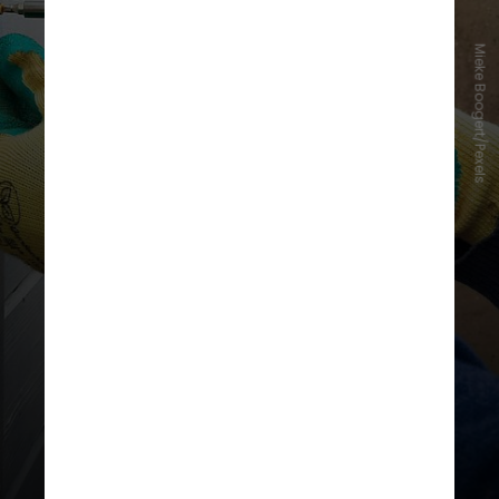
Mieke Boogert/Pexels
Foi o caso de Siomara Damasceno
de Oliveira, que tem uma loja de
materiais de construção há mais de
duas décadas na região de Vicente
Pires, no Distrito Federal