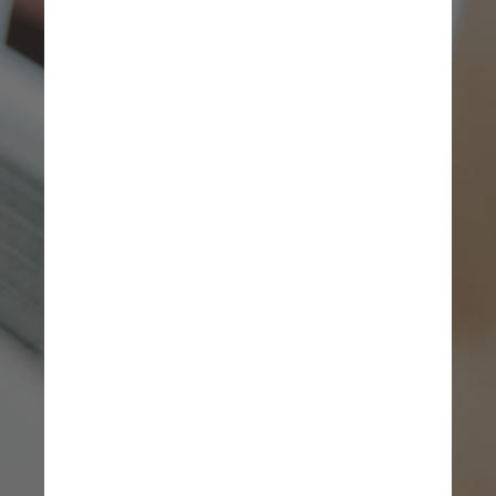
Já na capital paulista, o 
percentual de lares 
 endividados com cartão de 
crédito atingiu o maior nível 
desde novembro de 2019, 
quando ficou em 75,5%