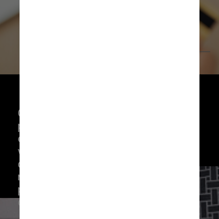
FreePik
Os índices apontam para uma 
piora nas condições 
econômicas das famílias que 
veem as dívidas como uma 
das poucas saídas que 
restam para consumir, 
principalmente itens básicos, 
como alimentos