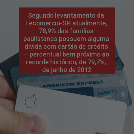
Segundo levantamento da 
Fecomercio-SP, atualmente, 
78,9% das famílias 
paulistanas possuem alguma 
dívida com cartão de crédito 
— percentual bem próximo ao 
recorde histórico, de 79,7%, 
de junho de 2012