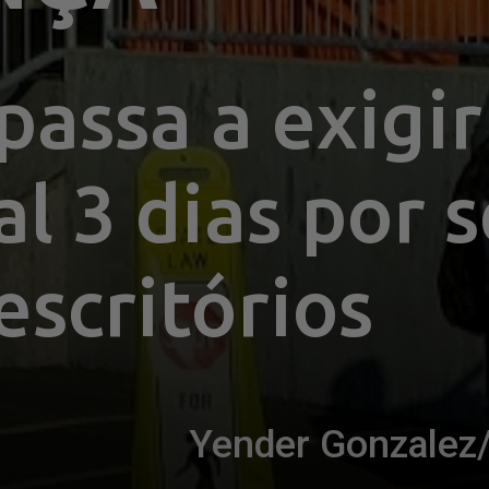
assa a exigir 
al 3 dias por 
escritórios
Yender Gonzalez