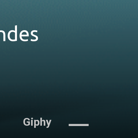
ndes 
Giphy