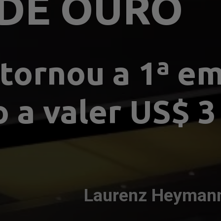
DE OURO
tornou a 1ª em
a valer US$ 3 
Laurenz Heyman