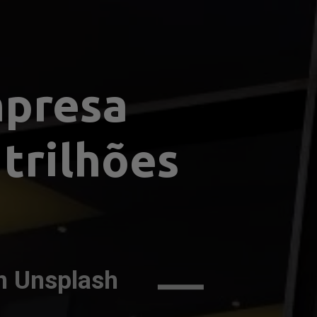
presa 
trilhões
n Unsplash