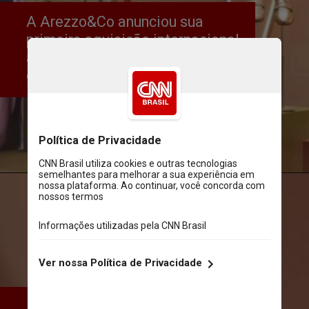
A Arezzo&Co anunciou sua 
primeira aquisição internacional 
ao fechar acordo para comprar a 
grife italiana Paris Texas
Divulgação
A aquisição envolve uma 