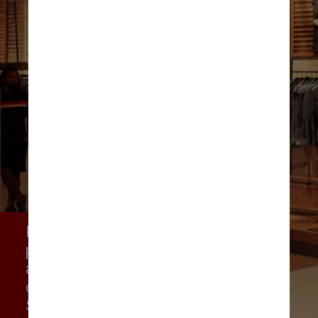
Nos últimos anos a Arezzo tem 
promovido uma série de 
aquisições, incluindo marcas 
como Reserva, Carol Bassi, 
Sunset, HG e Calçados Vicenza