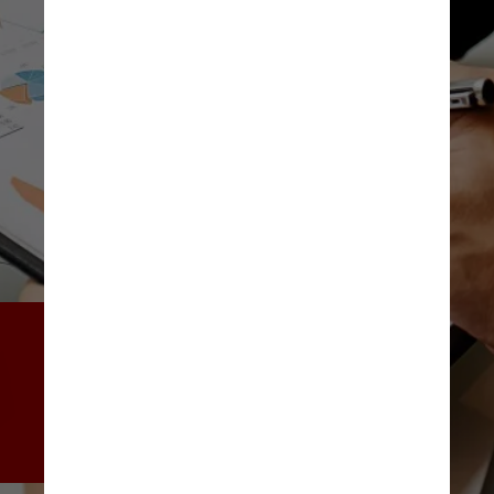
Eles ficaram em 7,4% em 
fevereiro, depois que o 
Comitê de Política Monetária 
(Copom) do Banco Central 
manteve a Selic em 13,75%