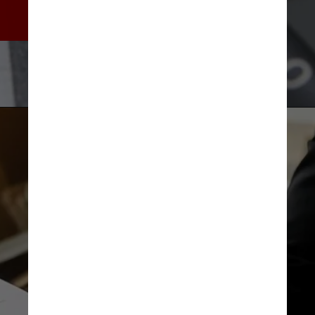
inflação
Marcello Casal Jr./Agência Brasil
Mindandi/Freepik