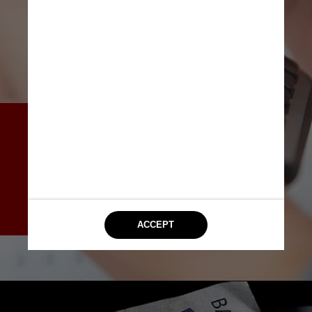
A lista é liderada por outros 
países latinos que vêm logo 
na sequência: no México, a 
taxa descontada da inflação 
está em 5,5%, no Chile é 4,7% 
e, na Colômbia, 3%