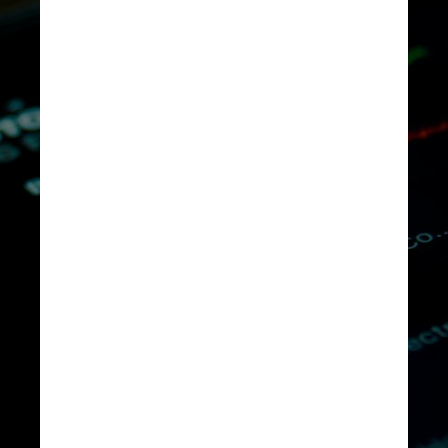
Já Associação Nacional das 
Corretoras de Valores, que 
realiza o exame de 
certificação para agentes 
autônomos de investimentos, 
viu o número 
AAIs 