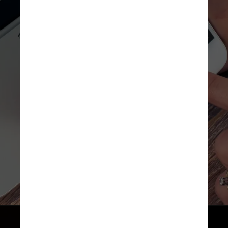
A começar pela obtenção 
dos certificados em si, já 
que há vários disponíveis. 
E os resultados são 
positivos. Boa parte das 
associações sentiram um 
aumento substancial na 
busca pelos títulos