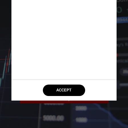
A Associação Brasileira de 
Planejamento Financeiro, que 
oferece o CFP, afirma que o 
contingente de planejadores 
certificados dobrou em cinco 
anos, e o número de exames 
anuais triplicou