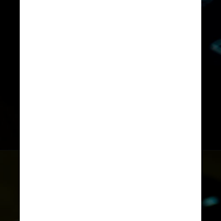
profissionais ativos, o volume 
de exames vem subindo desde 
2016 e teve pico de mais de 16 
mil provas realizadas apenas 
em julho de 2021
Unsplash