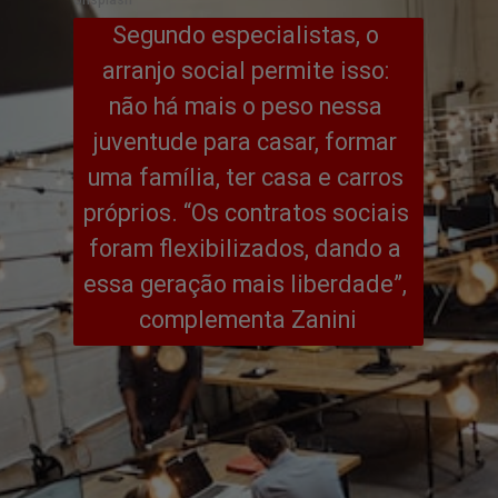
Segundo especialistas, o 
arranjo social permite isso: 
não há mais o peso nessa 
juventude para casar, formar 
uma família, ter casa e carros 
próprios. “Os contratos sociais 
foram flexibilizados, dando a 
essa geração mais liberdade”, 
complementa Zanini