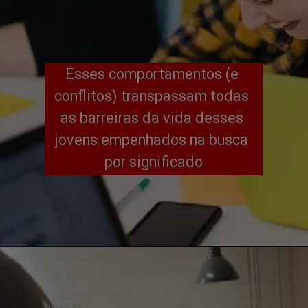
Esses comportamentos (e 
conflitos) transpassam todas 
as barreiras da vida desses 
jovens empenhados na busca 
por significado
Unsplash