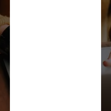
Na última geração, as coisas 
mudam de perspectiva. “Você 
olha para um país que, hoje, 
tem uma economia mais 
estável e uma melhor oferta 
de emprego, além de 
empregos melhores para quem 
se preparou. Os indivíduos 
podem empreender e criar seu 
próprio negócio"