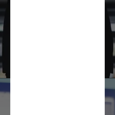
da CareerBuilder mostram 
que a geração Z fica, em 
média, 2 anos e 3 meses em 
um mesmo local de trabalho. 
Nos Baby Boomers, essa 
média é de 8 anos e 3 meses
Unsplash