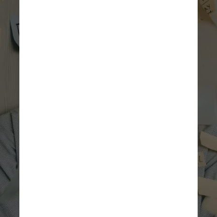
Essas diferenças acabam 
levando a um inevitável 
conflito de gerações. Segundo 
o professor, as gerações mais 
velhas acham que as mais 
novas precisam “pagar 
pedágio” para atingir 
felicidade e realização 
profissional