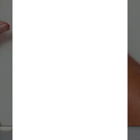
até nome: “job hopping” 
(pular de emprego, na 
tradução do inglês). Hoje, 
os jovens buscam 
oportunidades que se 
enquadrem no seu estilo 
de vida e com a qualidade 
que carregam