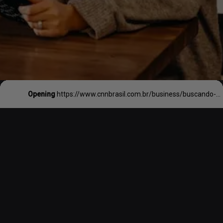
Opening
https://www.cnnbrasil.com.br/business/buscando-qualidade-de-vida-e-sentido-no-trabalho-jovens-pulam-mais-de-emprego/