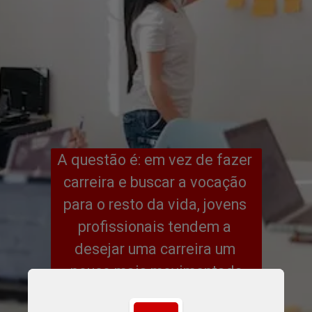
A questão é: em vez de fazer 
carreira e buscar a vocação 
para o resto da vida, jovens 
profissionais tendem a 
desejar uma carreira um 
pouco mais movimentada