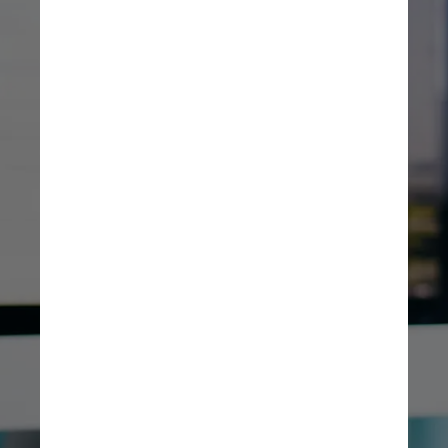
Marco Tulio Zanini, professor 
da FGV, explica que as 
gerações têm experiências 
históricas diferentes. Na 
geração Y do Brasil, ou seja, 
aqueles nascidos nos anos 80 
e primeira metade dos anos 
90, a marca foi de escassez 
de recursos e de perspectivas