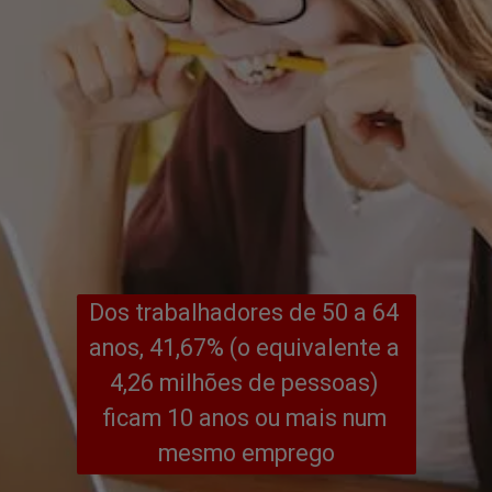
Dos trabalhadores de 50 a 64 
anos, 41,67% (o equivalente a 
4,26 milhões de pessoas) 
ficam 10 anos ou mais num 
mesmo emprego