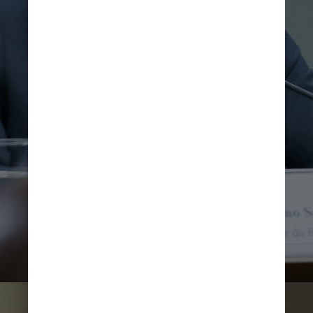
Aquino Santos é graduado 
em ciências contábeis 
e em direito, pós-graduado 
em ciências contábeis 
Agência Senado