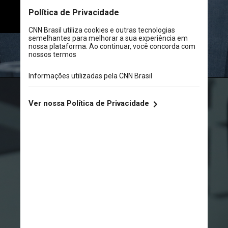
uma diretoria do BC 
em quase 60 anos
Unsplash