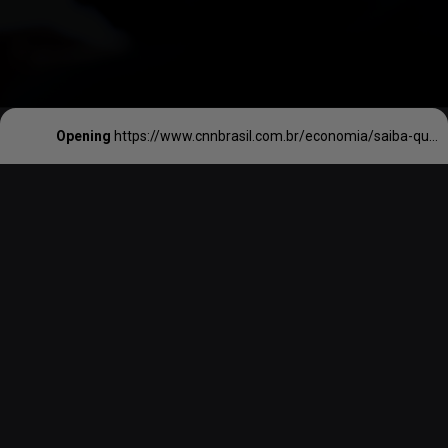
Opening
https://www.cnnbrasil.com.br/economia/saiba-quem-e-o-primeiro-negro-a-assumir-uma-diretoria-do-bc-em-quase-60-anos/