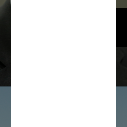
O novo diretor substitui Paulo 
Sérgio Neves de Souza, 
indicado ainda na gestão 
de Jair Bolsonaro (PL)
Reprodução/BC