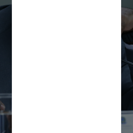
Com mais de 25 anos de casa, 
já ocupou o cargo de chefe 
dos departamentos 
de orçamento, execução 
financeira e contabilidade