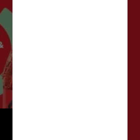
O novo modelo, lançado no Reino 
Unido, propõe uma tampa 
acoplada a garrafa