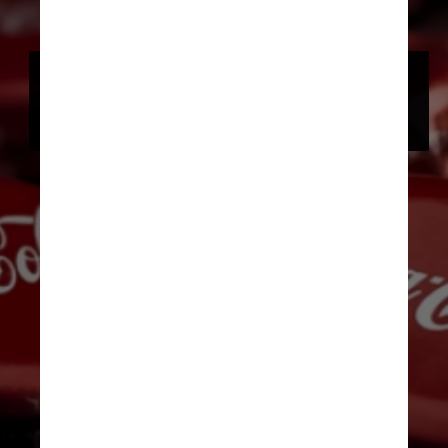
O design deve facilitar a reciclagem 
da embalagem ao permitir o descarte 
do item de uma só vez