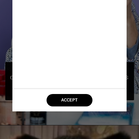
O surgimento de modelos masculinos 
de lingerie causou opiniões divergentes 
online na China, desde aborrecimento 
até uma aceitação relutante
Reprodução 