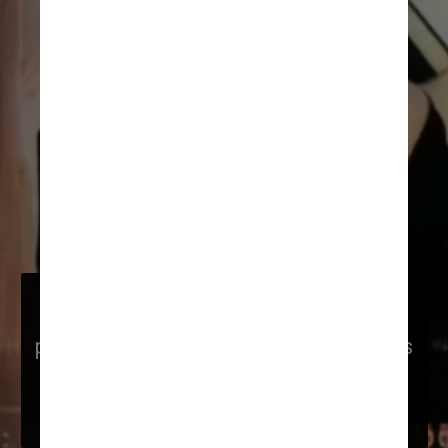
Por isso, várias empresas 
especializadas na venda de lingerie 
por meio de transmissões tiveram suas 
sessões interrompidas depois que 
apresentaram uma modelo feminina - 
daí o uso de homens em seu lugar