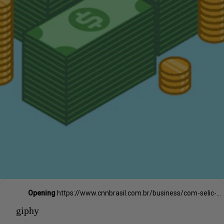
Opening
https://www.cnnbrasil.com.br/business/com-selic-a-1175-veja-quanto-rende-investir-r-1-mil-em-renda-fixa/#:~:text=Considerando%20uma%20aplica%C3%A7%C3%A3o%20de%20R,%2C78%2C%20no%20longo%20prazo.
giphy