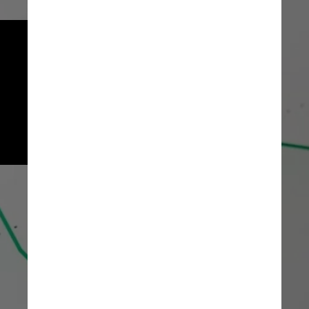
Nas simulações, foram 
consideradas as taxas de 
administração de 0,5% para 
os fundos e 0,2% para o 
Tesouro Selic, mas essa 
cobrança pode variar entre 
fundos e corretoras