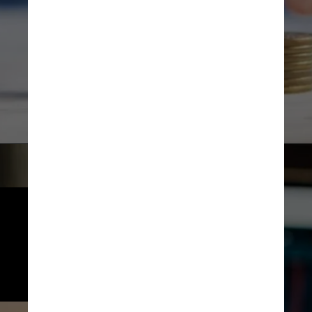
Towfiqu barbhuiya Unsplash
Considerando uma aplicação 
de R$ 1 mil ao longo de seis 
meses, o valor no final do 
período é de R$ 1.048,48; de 
30 meses, R$ 1.294,96