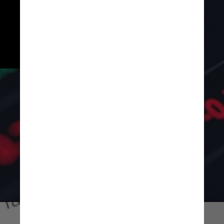
percentuais e em reais sobre 
a poupança, Tesouro Direto, 
CDBs e fundos DI, que têm 
rendimento predeterminado e 
que acompanham o CDI