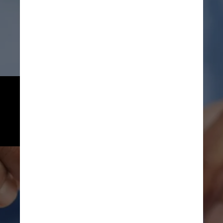
O estudo apontou que dentre os 
principais investimentos, o CDB 
de banco médio é a melhor 
opção a curto e longo prazo