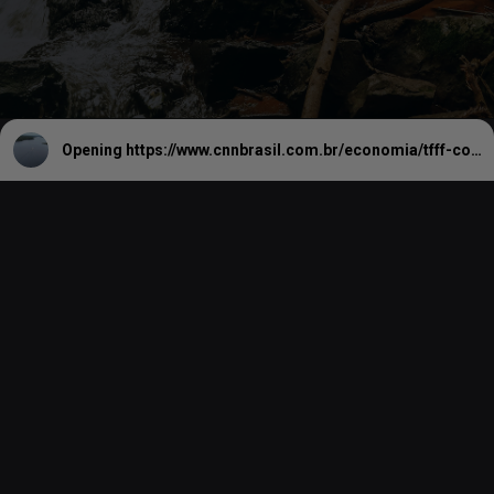
Opening
https://www.cnnbrasil.com.br/economia/tfff-conheca-fundo-que-brasil-quer-criar-para-proteger-florestas-tropicais/