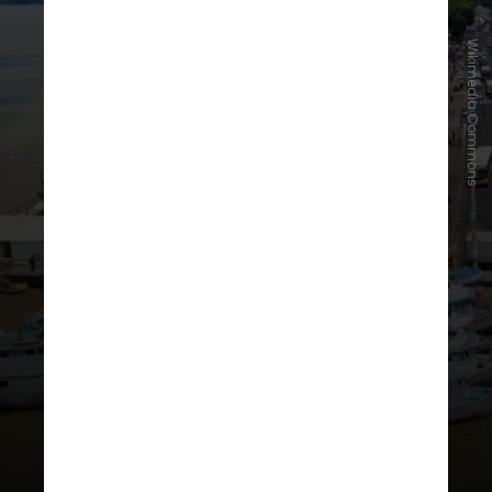
Wikimedia Commons
O TFFF reúne governos, empresas
e organizações internacionais em
um modelo inovador que prioriza
investimentos sustentáveis