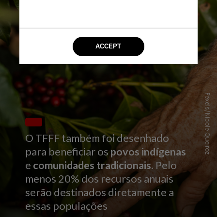
Pexels/Nicole Queiroz
O TFFF também foi desenhado
para beneficiar os
povos indígenas
e
comunidades tradicionais
. Pelo
menos 20% dos recursos anuais
serão destinados diretamente a
essas populações