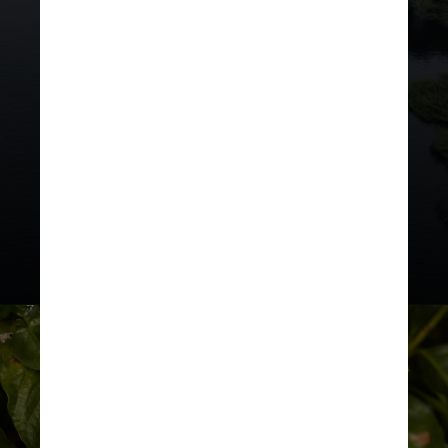
bilhões por ano, quase três vezes o
volume atual de financiamento
internacional para florestas