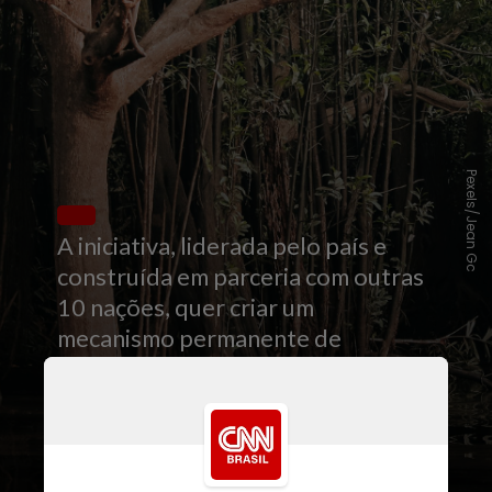
Pexels/Jean Gc
A iniciativa, liderada pelo país e
construída em parceria com outras
10 nações, quer criar um
mecanismo permanente de
financiamento para proteger,
restaurar e valorizar as
florestas
tropicais
em todo o planeta