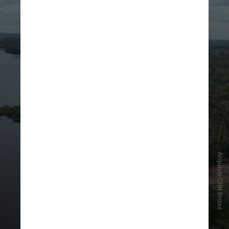
Arquivo CNN Brasil
O fundo, anunciado na COP28, em
Dubai, poderá gerar cerca de US$ 4