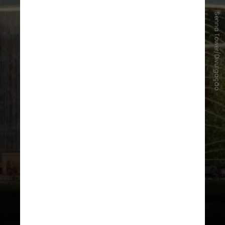
Senna Tower/Divulgação
Este será o prédio residencial
mais
alto do mundo
, com mais de
500
metros
, segundo os responsáveis
pelo empreendimento