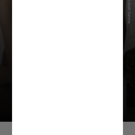
Instagram/Lalalli Senna
O propósito é imortalizar a jornada
de superação de Senna com uma
construção assinada
pela artista
plástica Lalalli Senna, sobrinha do
piloto