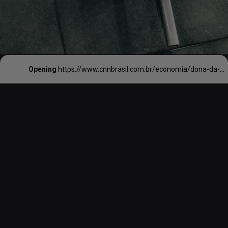
Opening
https://www.cnnbrasil.com.br/economia/dona-da-marca-crossfit-derrota-academias-na-justica-e-barra-uso-do-nome/