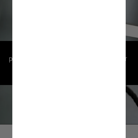
A filiação à CrossFit custa R$ 12.000 
por ano e há a possibilidade de parcelar 
o valor em 12 vezes de R$ 1.000. 
O dono também precisa ser treinado
Unsplash