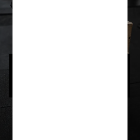
As academias e unidades que não 
pagam podem ser alvos na Justiça, 
sob risco de pagar indenização 
por danos morais e patrimoniais
Unsplash