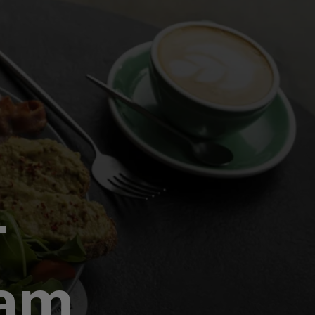
-
tam