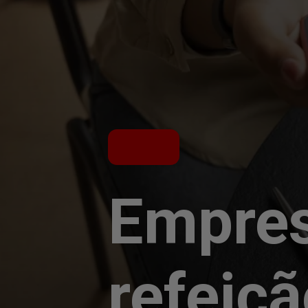
Empres
refeiç