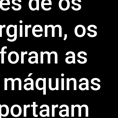
es de os 
rgirem, os 
 foram as 
 máquinas 
portaram 