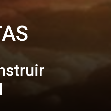
TAS
truir 
l