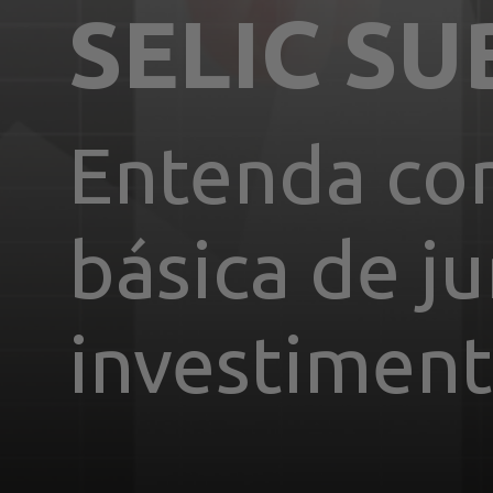
SELIC S
Entenda co
básica de ju
investimen