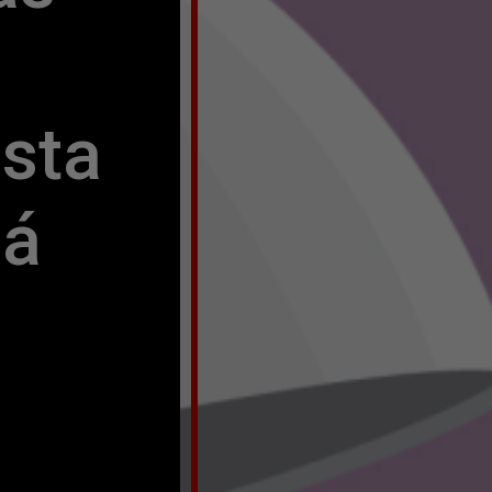
ta 
á 