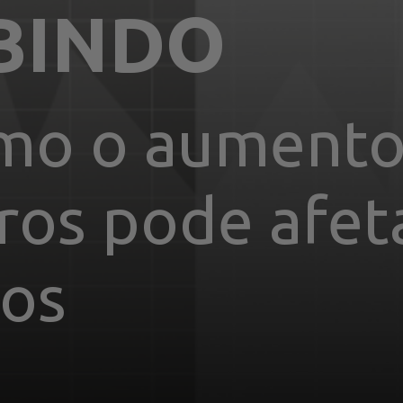
UBINDO
mo o aumento 
ros pode afeta
tos