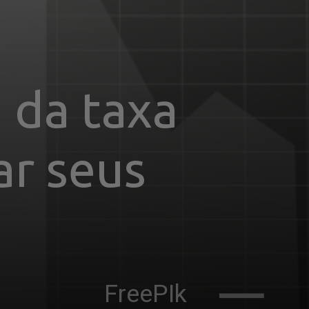
da taxa 
r seus 
FreePIk