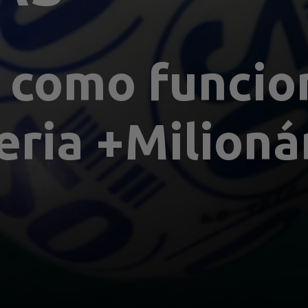
como funcion
eria +Milioná