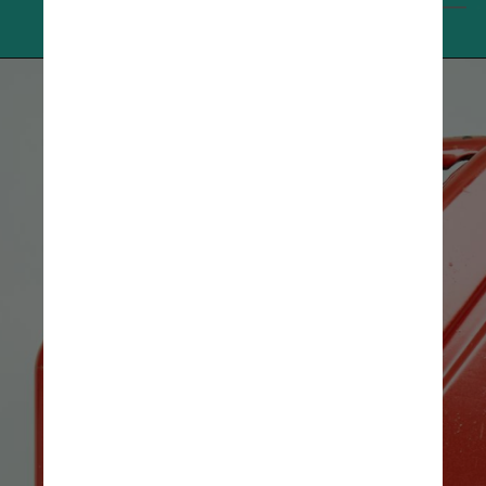
                    Tenor