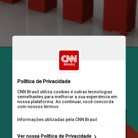
                 Tenor
Para economistas, os 
governadores têm razão, 
já que a alíquota do 