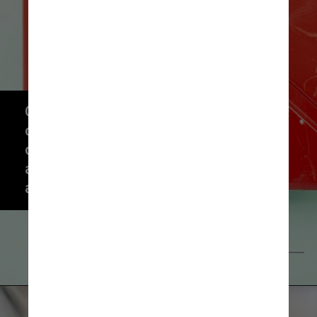
Ou seja, se o preço do 
combustível estiver mais caro, 
o ICMS também vai estar, 
apesar de a porcentagem da 
alíquota não mudar
Getty