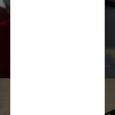
Bahia: 28%
Ceará e Pernambuco: 29%
Rio de Janeiro: 34%, a 
mais alta do Brasil
           Reuters