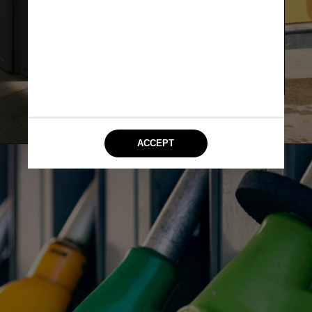
R$ 1,677 – ICMS total
R$ 1,033 – Etanol
R$ 0,687 – PIS/COFINS e CIDE
R$ 0,644 – distribuição e revenda
                    Unsplash