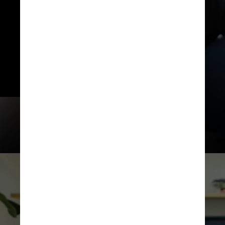
A ONG pode propor também 
advertir o anunciante e sua 
agência de publicidade e, 
excepcionalmente, divulgar uma 
reprovação pública contra o 
conteúdo analisado.
Kampus Production / Pexels