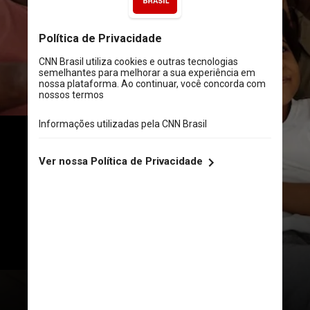
A abertura desses processos 
pode ocorrer por reclamações de 
consumidores que se sintam 
prejudicados de alguma forma 
por um conteúdo publicitário ou 
pelo próprio serviço de 
monitoramento do Conar.
August de Richelieu / Pexels