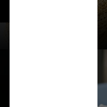
e comentada. O assunto é levado 
a votos. Ainda cabe recurso da 
decisão final.
Ksenia Chernaya / Pexels