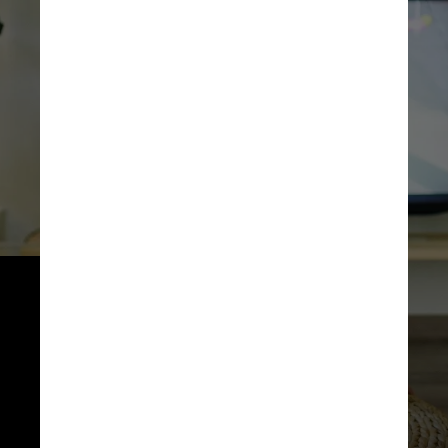
Após uma reprovação pelo 
Conselho de Ética do órgão, 
anunciante e agência têm prazo 
formal para se defenderem ou se 
esclarecerem. A defesa é 
anexada ao processo, analisada 