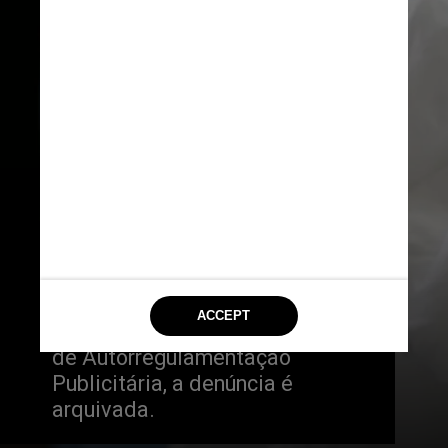
Em caso contrário, ao concluir 
em análise que uma propaganda 
não fere as questões éticas 
dispostas no Código Brasileiro 
de Autorregulamentação 
Publicitária, a denúncia é 
arquivada.