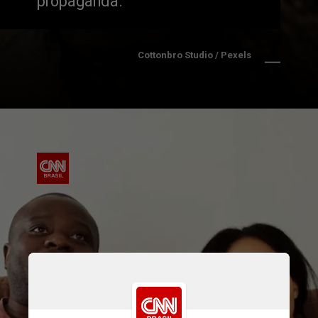
propaganda.
Cottonbro Studio / Pexels