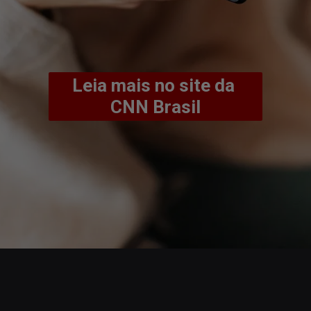
Leia mais no site da 
CNN Brasil
Opening
https://www.cnnbrasil.com.br/economia/entenda-o-que-faz-o-conar-e-ate-onde-vai-seu-poder