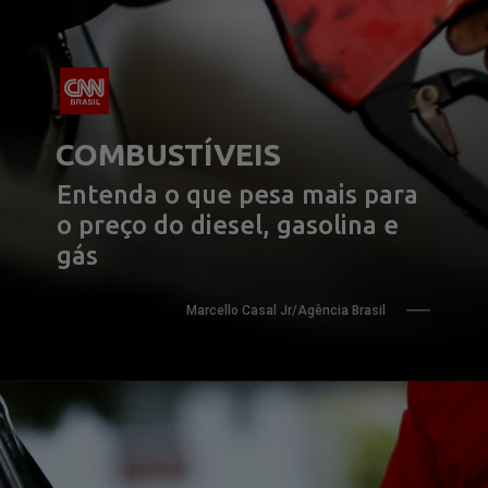
COMBUSTÍVEIS
Entenda o que pesa mais para 
o preço do diesel, gasolina e 
gás
Marcello Casal Jr/Agência Brasil