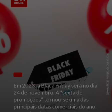
Karolina Grabowska/Pexels
Em 2023, a Black Friday será no dia
24 de novembro. A “sexta de
promoções” tornou-se uma das
principais datas comerciais do ano,