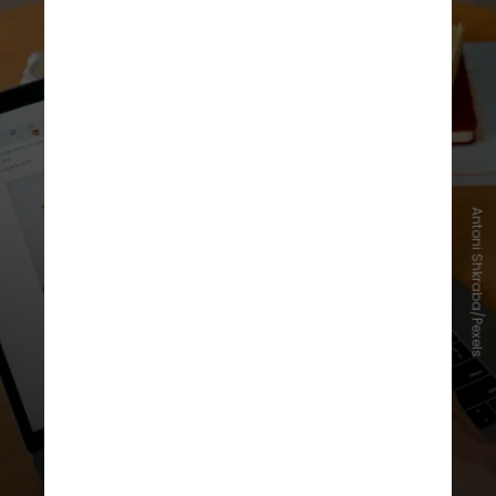
Antoni Shkraba/Pexels
É importante pesquisar se a loja
possui recomendações de outras
pessoas que já fizeram compras,
procurar por avaliações e