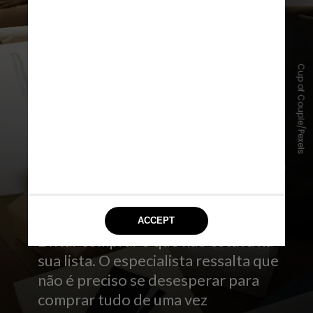
Cup of Couple/Pexels
Evitar comprar o que não estava na
sua lista. O especialista ressalta que
não é preciso se desesperar para
comprar tudo de uma vez