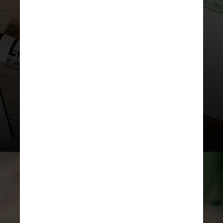
Definir um teto de valor para pagar
por determinado produto pode
ajudar a evitar pagar mais caro do
que planejava, o que é fundamental
para não acumular
dívidas desnecessárias