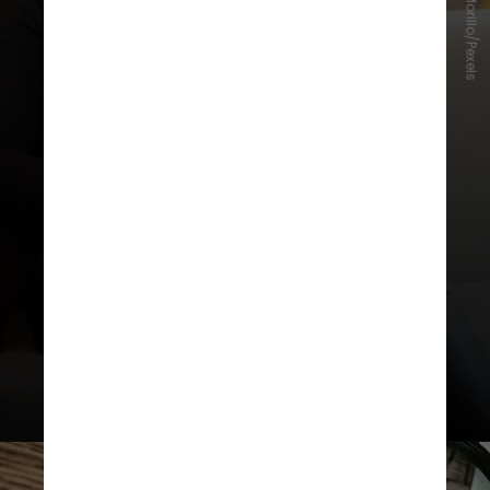
Christina Morillo/Pexels
Outro passo envolve acompanhar o
valor dos produtos que quer
comprar nas semanas que
antecedem a Black Friday