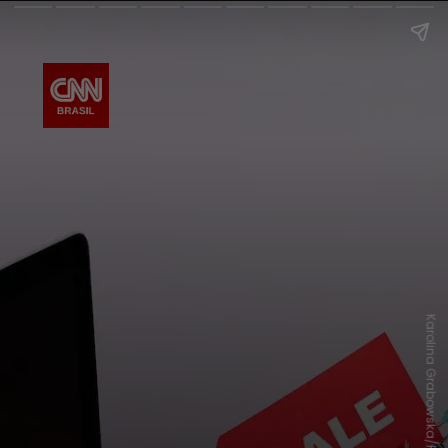
Karolina Grabowska/Pexels