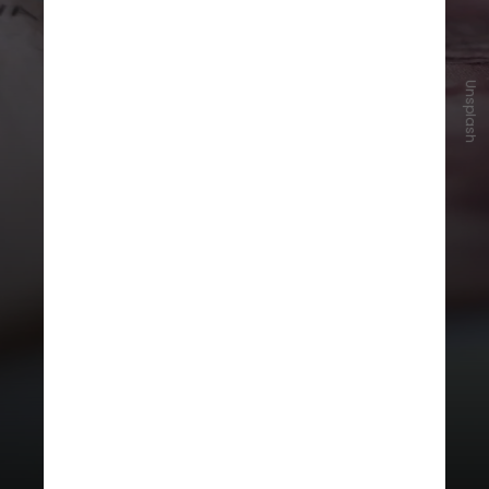
Unsplash
A devolução ocorrerá junto ao
pagamento regular dos benefícios,
entre 26 de maio e 6 de junho