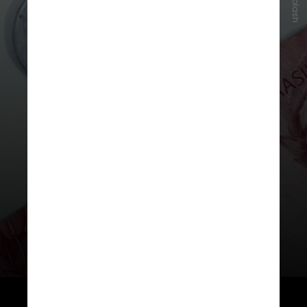
Unsplash
O INSS suspendeu as deduções,
mas os descontos foram feitos
porque os pagamentos de abril já
estavam fechados