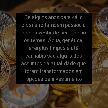
De alguns anos para cá, o 
brasileiro também passou a 
poder investir de acordo com 
os temas. Água, genética, 
energias limpas e até 
cannabis são alguns dos 
assuntos da atualidade que 
foram transformados em 
opções de investimento